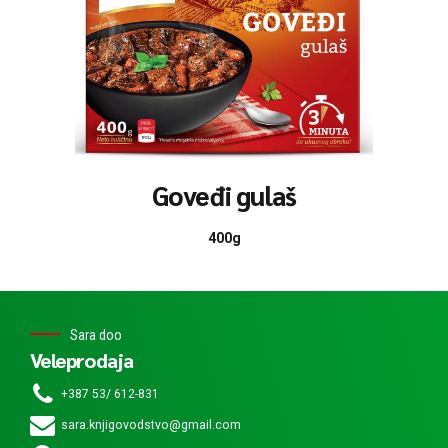
Goveđi gulaš
400g
Sara doo
Veleprodaja
+387 53/ 612-831
sara.knjigovodstvo@gmail.com