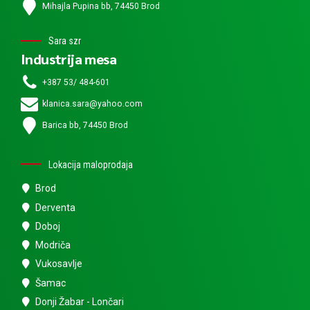
Mihajla Pupina bb, 74450 Brod
Sara szr
Industrija mesa
+387 53/ 484-601
klanica.sara@yahoo.com
Barica bb, 74450 Brod
Lokacija maloprodaja
Brod
Derventa
Doboj
Modriča
Vukosavlje
Šamac
Donji Žabar - Lončari