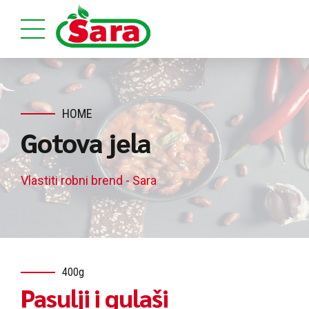
HOME
Gotova jela
Vlastiti robni brend - Sara
400g
Pasulji i gulaši