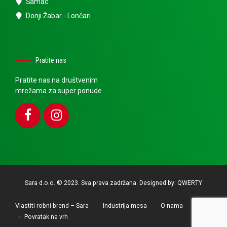
Šamac
Donji Žabar - Lončari
Pratite nas
Pratite nas na društvenim
mrežama za super ponude
Sara d.o.o. © 2023. Sva prava zadržana. Designed by:
QWERTY
Vlastiti robni brend – Sara
Industrija mesa
O nama
Povratak na vrh