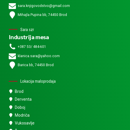
sara.knjigovodstvo@gmail.com
Mihajla Pupina bb, 74450 Brod
Sara szr
Industrija mesa
+387 53/ 484-601
klanica.sara@yahoo.com
Barica bb, 74450 Brod
Lokacija maloprodaja
Brod
Derventa
Doboj
Modriča
Vukosavlje