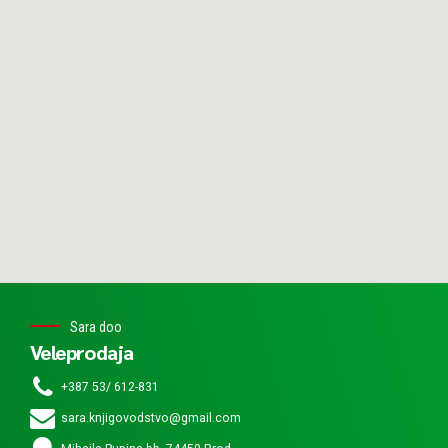
Sara doo
Veleprodaja
+387 53/ 612-831
sara.knjigovodstvo@gmail.com