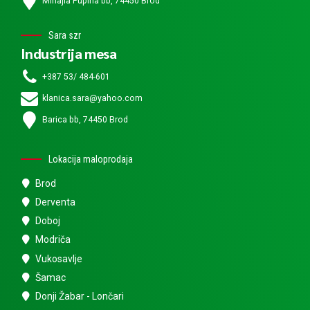
Mihajla Pupina bb, 74450 Brod
Sara szr
Industrija mesa
+387 53/ 484-601
klanica.sara@yahoo.com
Barica bb, 74450 Brod
Lokacija maloprodaja
Brod
Derventa
Doboj
Modriča
Vukosavlje
Šamac
Donji Žabar - Lončari