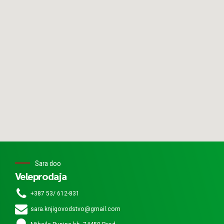
Sara doo
Veleprodaja
+387 53/ 612-831
sara.knjigovodstvo@gmail.com