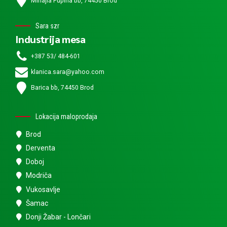
Mihajla Pupina bb, 74450 Brod
Sara szr
Industrija mesa
+387 53/ 484-601
klanica.sara@yahoo.com
Barica bb, 74450 Brod
Lokacija maloprodaja
Brod
Derventa
Doboj
Modriča
Vukosavlje
Šamac
Donji Žabar - Lončari