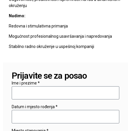
okruženju
Nudimo:
Redovna i stimulativna primanja
Mogućnost profesionalnog usavršavanja i napredovanja
Stabilno radno okruženje u uspešnoj kompaniji
Prijavite se za posao
Ime i prezime *
Datum i mjesto rođenja *
Mjesto stanovanja *