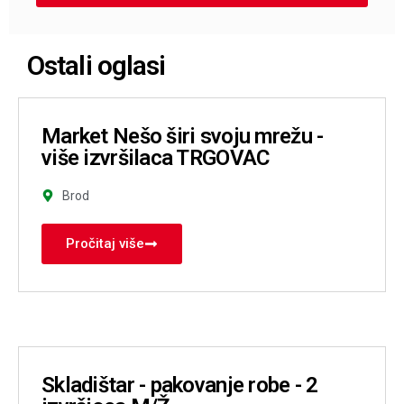
Ostali oglasi
Market Nešo širi svoju mrežu -
više izvršilaca TRGOVAC
Brod
Pročitaj više
Skladištar - pakovanje robe - 2