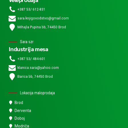
+387 53/ 612-831
sara.knjigovodstvo@gmail.com
Mihajla Pupina bb, 74450 Brod
Sara szr
Industrija mesa
+387 53/ 484-601
klanica.sara@yahoo.com
Barica bb, 74450 Brod
Lokacija maloprodaja
Brod
Derventa
Doboj
Modriča