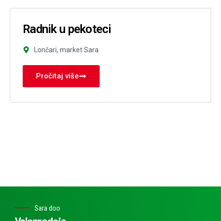
Radnik u pekoteci
Lončari, market Sara
Pročitaj više
Sara doo
Veleprodaja