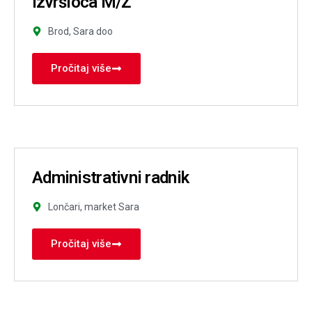
izvršioca M/Ž
Brod, Sara doo
Pročitaj više
Administrativni radnik
Lončari, market Sara
Pročitaj više