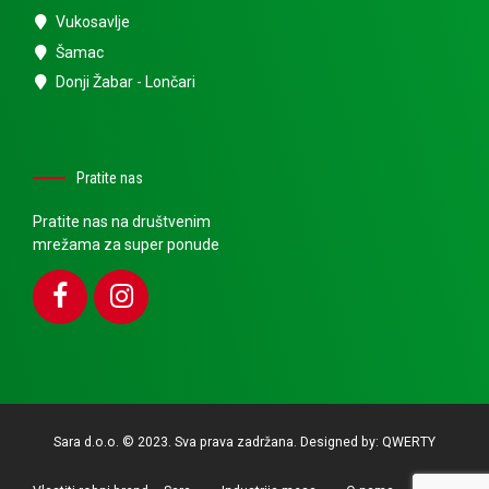
Vukosavlje
Šamac
Donji Žabar - Lončari
Pratite nas
Pratite nas na društvenim
mrežama za super ponude
Sara d.o.o. © 2023. Sva prava zadržana. Designed by:
QWERTY