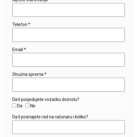
Telefon *
Email *
Stručna sprema *
Da li posjedujete vozaćku dozvolu?
Da
Ne
Da li poznajete rad na računaru i koliko?