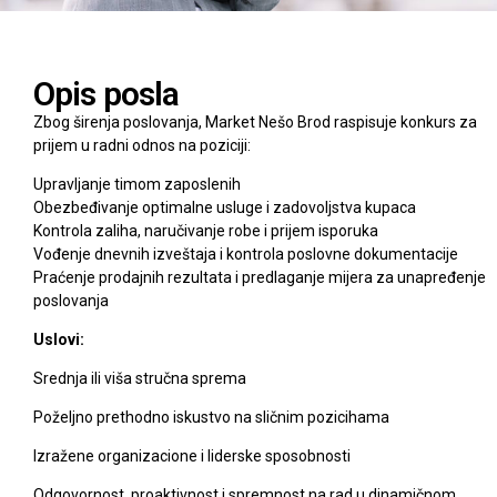
Opis posla
Zbog širenja poslovanja, Market Nešo Brod raspisuje konkurs za
prijem u radni odnos na poziciji:
Upravljanje timom zaposlenih
Obezbeđivanje optimalne usluge i zadovoljstva kupaca
Kontrola zaliha, naručivanje robe i prijem isporuka
Vođenje dnevnih izveštaja i kontrola poslovne dokumentacije
Praćenje prodajnih rezultata i predlaganje mijera za unapređenje
poslovanja
Uslovi:
Srednja ili viša stručna sprema
Poželjno prethodno iskustvo na sličnim pozicihama
Izražene organizacione i liderske sposobnosti
Odgovornost, proaktivnost i spremnost na rad u dinamičnom