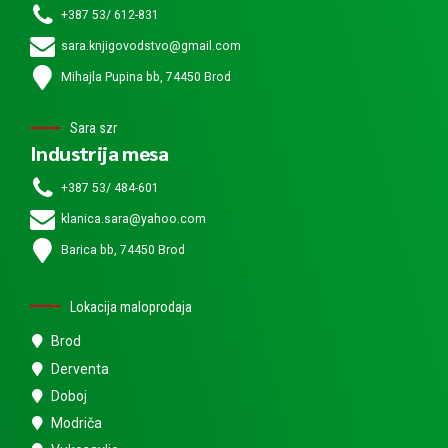
+387 53/ 612-831
sara.knjigovodstvo@gmail.com
Mihajla Pupina bb, 74450 Brod
Sara szr
Industrija mesa
+387 53/ 484-601
klanica.sara@yahoo.com
Barica bb, 74450 Brod
Lokacija maloprodaja
Brod
Derventa
Doboj
Modriča