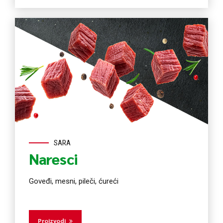
SARA
Naresci
Goveđi, mesni, pileči, ćureći
Proizvodi