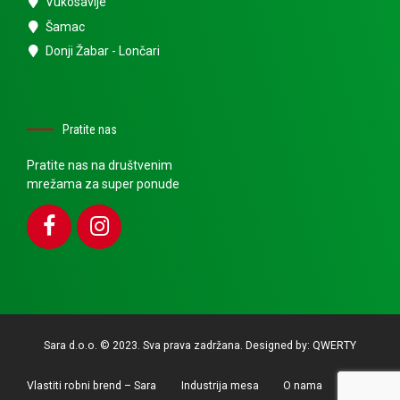
Vukosavlje
Šamac
Donji Žabar - Lončari
Pratite nas
Pratite nas na društvenim
mrežama za super ponude
Sara d.o.o. © 2023. Sva prava zadržana. Designed by:
QWERTY
Vlastiti robni brend – Sara
Industrija mesa
O nama