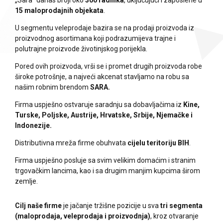
„Sara“ danas broji oko
300 radnika
, uključujući i zaposlene u
15 maloprodajnih objekata
.
U segmentu veleprodaje bazira se na prodaji proizvoda iz
proizvodnog asortimana koji podrazumijeva trajne i
polutrajne proizvode životinjskog porijekla.
Pored ovih proizvoda, vrši se i promet drugih proizvoda robe
široke potrošnje, a najveći akcenat stavljamo na robu sa
našim robnim brendom
SARA.
Firma uspješno ostvaruje saradnju sa dobavljačima iz
Kine,
Turske, Poljske, Austrije, Hrvatske, Srbije, Njemačke i
Indonezije.
Distributivna mreža firme obuhvata
cijelu teritoriju BIH
.
Firma uspješno posluje sa svim velikim domaćim i stranim
trgovačkim lancima, kao i sa drugim manjim kupcima širom
zemlje.
Cilj naše firme
je jačanje tržišne pozicije u sva
tri segmenta
(maloprodaja, veleprodaja i proizvodnja)
, kroz otvaranje