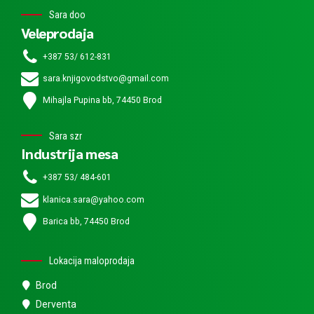
Sara doo
Veleprodaja
+387 53/ 612-831
sara.knjigovodstvo@gmail.com
Mihajla Pupina bb, 74450 Brod
Sara szr
Industrija mesa
+387 53/ 484-601
klanica.sara@yahoo.com
Barica bb, 74450 Brod
Lokacija maloprodaja
Brod
Derventa